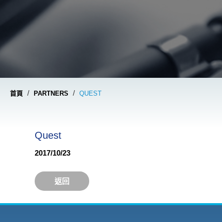
/
/
首頁
PARTNERS
QUEST
Quest
2017/10/23
返回